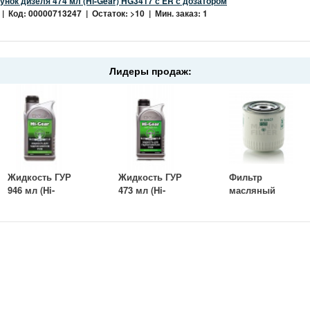
нок дизеля 474 мл (Hi-Gear) HG3417 с ER с дозатором
| Код: 00000713247 | Остаток: >10 | Мин. заказ: 1
Лидеры продаж:
Жидкость ГУР
Жидкость ГУР
Фильтр
946 мл (Hi-
473 мл (Hi-
масляный
Gear) HG7042
Gear) HG7039
ВАЗ-2101
бесцветная
бесцветная
(MANN) W
920/21