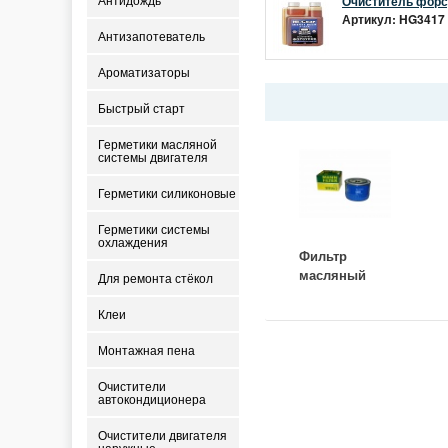
Очиститель форсу
Антидождь
Артикул: HG3417 
Антизапотеватель
Ароматизаторы
Быстрый старт
Герметики масляной
системы двигателя
Герметики силиконовые
Герметики системы
охлаждения
Фильтр
масляный
Для ремонта стёкол
ВАЗ-2105
(MANN) W
Клеи
914/2
Монтажная пена
Очистители
автокондиционера
Очистители двигателя