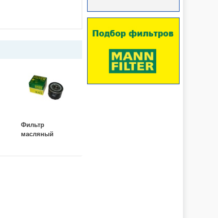
Фильтр
масляный
Лада Ларгус
(MANN) W 75/3
Logan