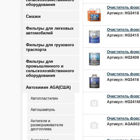
оборудования
Очиститель форсу
Артикул: HG3418 |
Смазки
Фильтры для легковых
Очиститель форсу
автомобилей
Артикул: HG3415 |
Фильтры для грузового
траспорта
Очиститель форсу
Артикул: HG3409 |
Фильтры для
промышленного и
сельскохозяйственного
Очиститель форсу
оборудования
Артикул: HG3416 
Автохимия AGA(США)
Очиститель форсу
Автопластилин
Артикул: HG3416R
Автошампунь
Очиститель форс
Антигели и
Артикул: AGA802F
размораживатели
дизтоплива