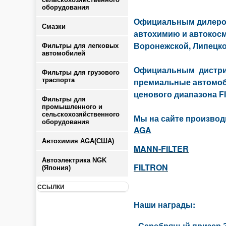
оборудования
Официальным дилером
Смазки
автохимию и автокосме
Воронежской, Липецко
Фильтры для легковых
автомобилей
Официальным дистриб
Фильтры для грузового
траспорта
премиальные автомо
ценового диапазона F
Фильтры для
промышленного и
сельскохозяйственного
Мы на сайте производ
оборудования
AGA
Автохимия AGA(США)
MANN-FILTER
Автоэлектрика NGK
FILTRON
(Япония)
ССЫЛКИ
Наши награды:
- Серебряный призер 