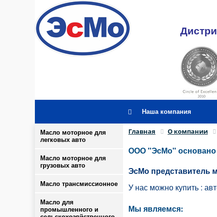
Дистри
Наша компания
Главная
О компании
Масло моторное для
легковых авто
ООО "ЭсМо" основано 
Масло моторное для
грузовых авто
ЭсМо представитель 
Масло трансмиссионное
У нас можно купить : а
Масло для
Мы являемся:
промышленного и
сельскохозяйственного