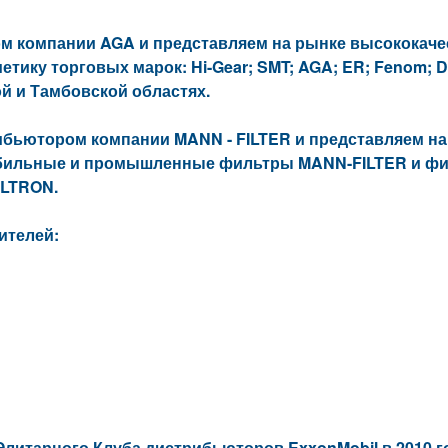
 компании AGA и представляем на рынке высококач
тику торговых марок: Hi-Gear; SMT; AGA; ER; Fenom; D
й и Тамбовской областях.
ьютором компании MANN - FILTER и представляем на
бильные и промышленные фильтры MANN-FILTER и фи
ILTRON.
ителей:
Элитарного Клуба дистрибьюторов ExxonMobil в 2010 г