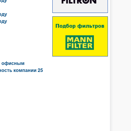
оду
оду
ым офисным
ность компании 25