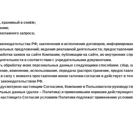
 хранимый в cookie;
ании;
екламного запроса;
аконодательства РФ; заключения и исполнения договоров; информирован
уальных предложений; ведения рекламной деятельности; предоставления
ботки заявок на сайте Компании; публикации на сайте, во внутренних сп
деятельности в соответствии с учредительными документами.
ь обработку моих персональных данных следующими способами: сбор, за
ение, изменение, использование, передача (распространение, предоставле
в силу с момента проставления мною галочки-согласия и действует в теч
законодательством РФ.
редусмотрено настоящим Согласием, Компания и Пользователи руководст
льных данных (далее – Политика) и применимыми нормами действующего
 настоящего Согласия условиям Политики подлежат применению условия