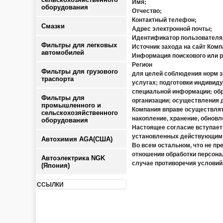
Имя;
оборудования
Отчество;
Контактный телефон;
Смазки
Адрес электронной почты;
Идентификатор пользователя,
Фильтры для легковых
Источник захода на сайт Комп
автомобилей
Информация поискового или р
Регион
Фильтры для грузового
для целей соблюдения норм з
траспорта
услугах; подготовки индивид
специальной информации; обра
Фильтры для
организации; осуществления 
промышленного и
Компания вправе осуществлят
сельскохозяйственного
накопление, хранение, обновл
оборудования
Настоящее согласие вступает 
установленных действующим 
Автохимия AGA(США)
Во всем остальном, что не п
отношении обработки персона
Автоэлектрика NGK
случае противоречия условий
(Япония)
ССЫЛКИ