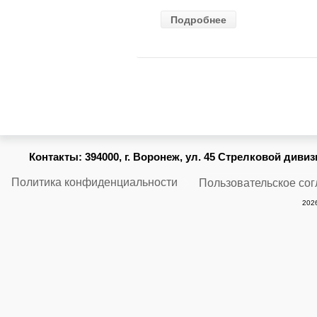
ВАЗ-2105
Подробнее
(MANN) W
914/2
Контакты:
394000, г. Воронеж, ул. 45 Стрелковой дивизии
Политика конфиденциальности
Пользовательское со
2026