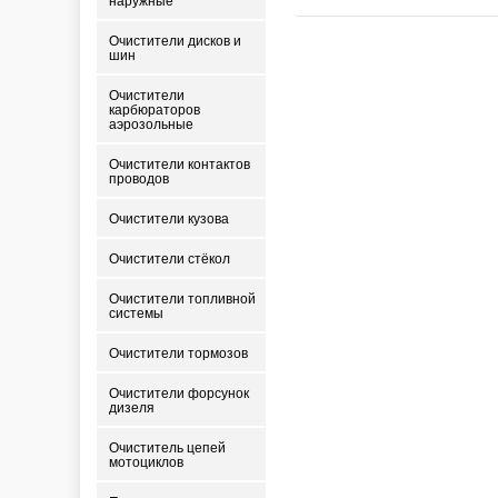
наружные
(MANN) W
914/2
Очистители дисков и
шин
Очистители
карбюраторов
аэрозольные
Очистители контактов
проводов
Очистители кузова
Очистители стёкол
Очистители топливной
системы
Очистители тормозов
Очистители форсунок
дизеля
Очиститель цепей
мотоциклов