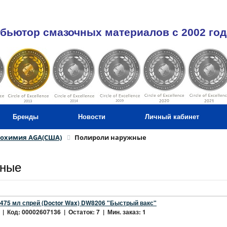
бьютор смазочных материалов c 2002 год
Бренды
Новости
Личный кабинет
тохимия AGA(США)
Полироли наружные
жные
475 мл спрей (Doctor Wax) DW8206 "Быстрый вакс"
| Код: 00002607136 | Остаток: 7 | Мин. заказ: 1