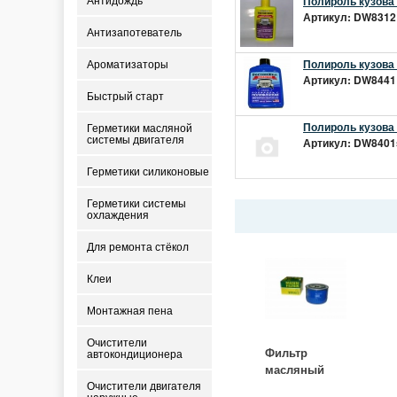
Полироль кузова 
Антидождь
Артикул: DW8312 
Антизапотеватель
Полироль кузова 
Ароматизаторы
Артикул: DW8441 
Быстрый старт
Полироль кузова
Герметики масляной
системы двигателя
Артикул: DW8401s
Герметики силиконовые
Герметики системы
охлаждения
Для ремонта стёкол
Клеи
Монтажная пена
Очистители
Фильтр
автокондиционера
масляный
ВАЗ-2105
Очистители двигателя