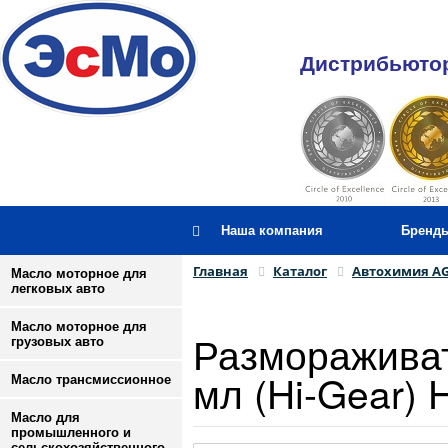
Дистрибьютор
Наша компания
Бренд
Главная
Каталог
Автохимия A
Масло моторное для
легковых авто
Масло моторное для
Размораживат
грузовых авто
мл (Hi-Gear)
Масло трансмиссионное
Масло для
промышленного и
сельскохозяйственного